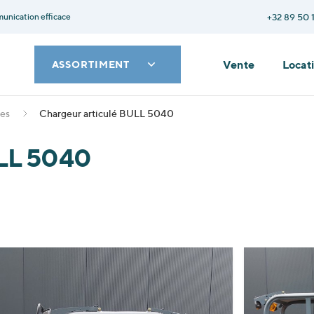
unication efficace
+32 89 50 
Vente
Locat
ASSORTIMENT
les
Chargeur articulé BULL 5040
ULL 5040