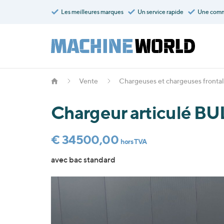
Les meilleures marques
Un service rapide
Une comm
Vente
Chargeuses et chargeuses fronta
Chargeur articulé B
€ 34500,00
hors TVA
avec bac standard