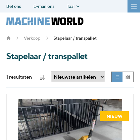
Bel ons
E-mail ons
Taal
Verkoop
Stapelaar / transpallet
Stapelaar / transpallet
1 resultaten
NIEUW