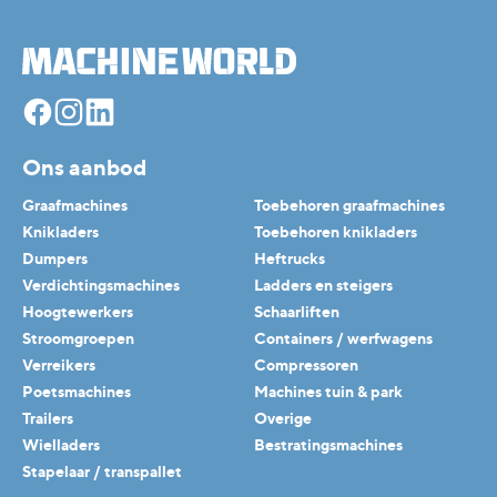
Facebook
Instagram
Linkedin
Ons aanbod
Graafmachines
Toebehoren graafmachines
Knikladers
Toebehoren knikladers
Dumpers
Heftrucks
Verdichtingsmachines
Ladders en steigers
Hoogtewerkers
Schaarliften
Stroomgroepen
Containers / werfwagens
Verreikers
Compressoren
Poetsmachines
Machines tuin & park
Trailers
Overige
Wielladers
Bestratingsmachines
Stapelaar / transpallet