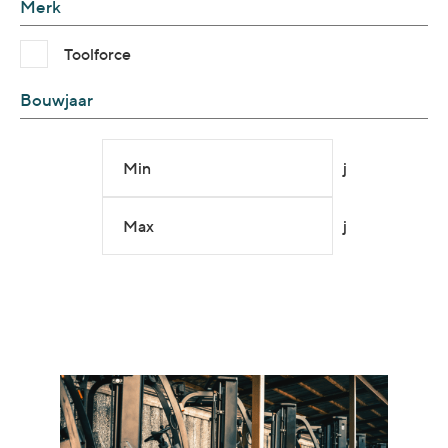
Merk
Toolforce
Bouwjaar
Min
j
Max
j