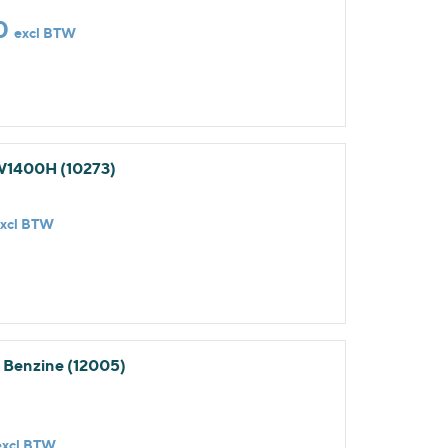
0
excl BTW
VW1400H (10273)
excl BTW
- Benzine (12005)
excl BTW