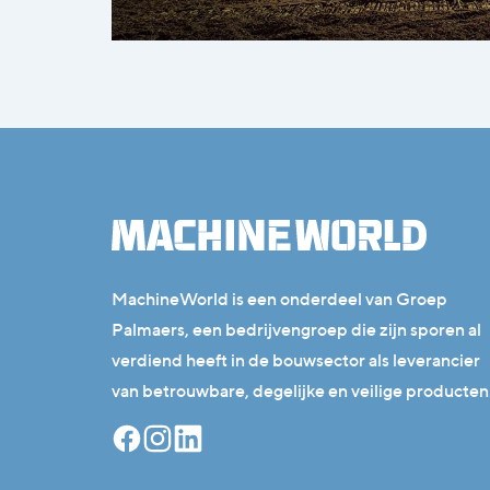
MachineWorld is een onderdeel van Groep
Palmaers, een bedrijvengroep die zijn sporen al
verdiend heeft in de bouwsector als leverancier
van betrouwbare, degelijke en veilige producten
Facebook
Instagram
Linkedin