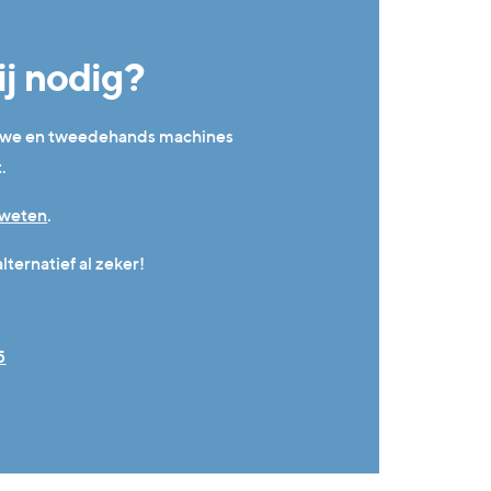
j nodig?
euwe en tweedehands machines
t.
 weten
.
lternatief al zeker!
5