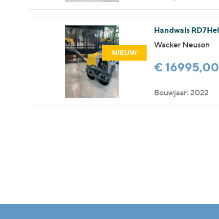
Handwals RD7Heh
Wacker Neuson
NIEUW
€ 16995,0
Bouwjaar: 2022