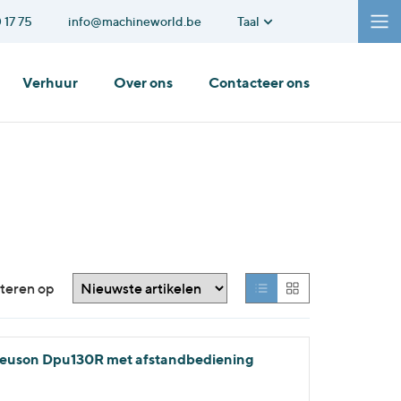
 17 75
info@machineworld.be
Taal
Verhuur
Over ons
Contacteer ons
teren op
Neuson Dpu130R met afstandbediening