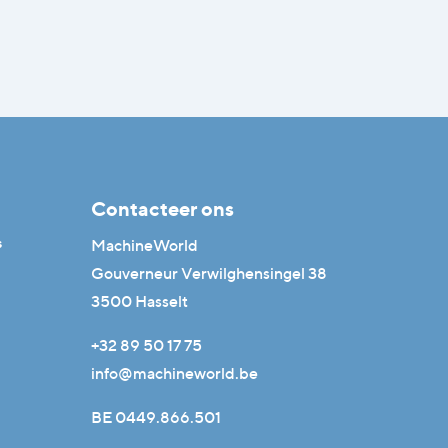
Contacteer ons
s
MachineWorld
Gouverneur Verwilghensingel 38
3500 Hasselt
+32 89 50 17 75
info@machineworld.be
BE 0449.866.501